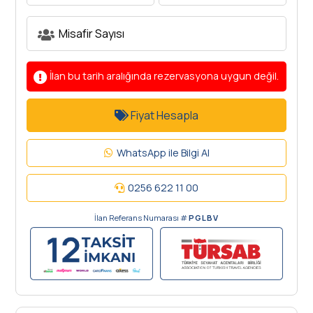
İlan bu tarih aralığında rezervasyona uygun değil.
Fiyat Hesapla
WhatsApp ile Bilgi Al
0256 622 11 00
İlan Referans Numarası #
PGLBV