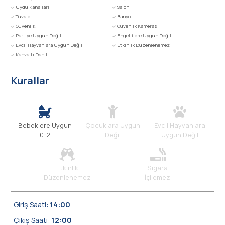
Uydu Kanalları
Salon
Tuvalet
Banyo
Güvenlik
Güvenlik Kamerası
Partiye Uygun Değil
Engellilere Uygun Değil
Evcil Hayvanlara Uygun Değil
Etkinlik Düzenlenemez
Kahvaltı Dahil
Kurallar
Bebeklere Uygun
Çocuklara Uygun
Evcil Hayvanlara
0-2
Değil
Uygun Değil
Etkinlik
Sigara
Düzenlenemez
İçilemez
Giriş Saati:
14:00
Çıkış Saati:
12:00