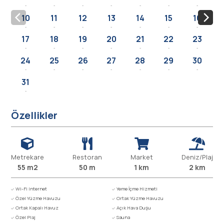
-
-
-
-
-
-
-
10
11
12
13
14
15
16
-
-
-
-
-
-
-
17
18
19
20
21
22
23
-
-
-
-
-
-
-
24
25
26
27
28
29
30
-
-
-
-
-
-
-
31
-
Özellikler
Metrekare
Restoran
Market
Deniz/Plaj
55 m2
50 m
1 km
2 km
Wi-Fi Internet
Yeme İçme Hizmeti
Özel Yüzme Havuzu
Ortak Yüzme Havuzu
Ortak Kapalı Havuz
Açık Hava Duşu
Özel Plaj
Sauna