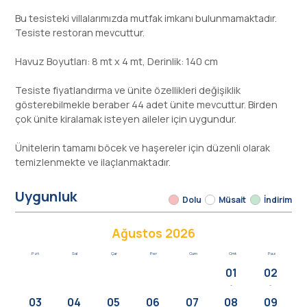
Bu tesisteki villalarımızda mutfak imkanı bulunmamaktadır.
Tesiste restoran mevcuttur.
Havuz Boyutları: 8 mt x 4 mt, Derinlik: 140 cm
Tesiste fiyatlandırma ve ünite özellikleri değişiklik
gösterebilmekle beraber 44 adet ünite mevcuttur. Birden
çok ünite kiralamak isteyen aileler için uygundur.
Ünitelerin tamamı böcek ve haşereler için düzenli olarak
temizlenmekte ve ilaçlanmaktadır.
Uygunluk
Dolu
Müsait
İndirim
Ağustos 2026
Pzt
Sal
Çar
Per
Cum
Cmt
Paz
01
02
-
-
03
04
05
06
07
08
09