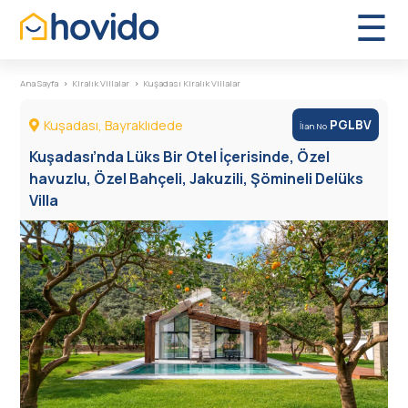
×
☰
Ana Sayfa
Kiralık Villalar
Kuşadası Kiralık Villalar
Kuşadası, Bayraklıdede
PGLBV
İlan No
Kiralık Tatil Villaları
Kuşadası’nda Lüks Bir Otel İçerisinde, Özel
havuzlu, Özel Bahçeli, Jakuzili, Şömineli Delüks
Butik Oteller
Villa
Sıkça Sorulan Sorular
Hakkımızda
İletişim
English