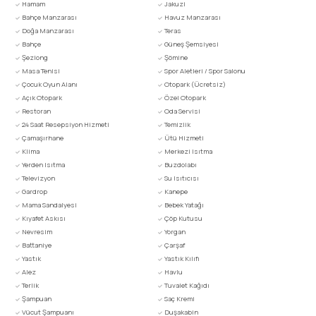
Hamam
Jakuzi
Bahçe Manzarası
Havuz Manzarası
Doğa Manzarası
Teras
Bahçe
Güneş Şemsiyesi
Şezlong
Şömine
Masa Tenisi
Spor Aletleri / Spor Salonu
Çocuk Oyun Alanı
Otopark (Ücretsiz)
Açık Otopark
Özel Otopark
Restoran
Oda Servisi
24 Saat Resepsiyon Hizmeti
Temizlik
Çamaşırhane
Ütü Hizmeti
Klima
Merkezi Isıtma
Yerden Isıtma
Buzdolabı
Televizyon
Su Isıtıcısı
Gardrop
Kanepe
Mama Sandalyesi
Bebek Yatağı
Kıyafet Askısı
Çöp Kutusu
Nevresim
Yorgan
Battaniye
Çarşaf
Yastık
Yastık Kılıfı
Alez
Havlu
Terlik
Tuvalet Kağıdı
Şampuan
Saç Kremi
Vücut Şampuanı
Duşakabin